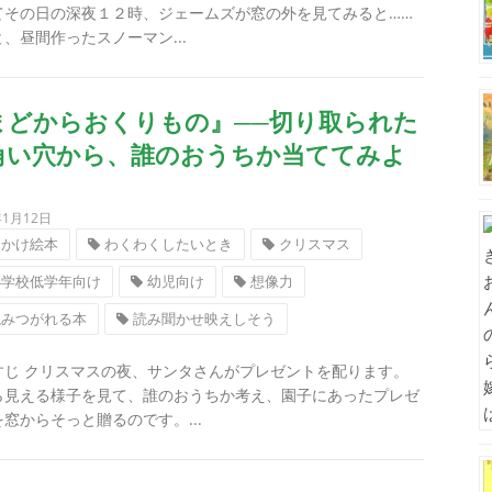
てその日の深夜１２時、ジェームズが窓の外を見てみると……
、昼間作ったスノーマン...
まどからおくりもの』──切り取られた
角い穴から、誰のおうちか当ててみよ
年1月12日
しかけ絵本
わくわくしたいとき
クリスマス
小学校低学年向け
幼児向け
想像力
読みつがれる本
読み聞かせ映えしそう
すじ クリスマスの夜、サンタさんがプレゼントを配ります。
ら見える様子を見て、誰のおうちか考え、園子にあったプレゼ
窓からそっと贈るのです。...