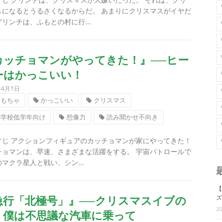
スになるとうるさくなるからだ。 あまりにクリスマスがイヤだ
リンチは、ふもとの村に行...
カッチョマンがやってきた！』──ヒー
ーはかっこいい！
年4月1日
おもちゃ
かっこいい
クリスマス
小学校低学年向け
想像力
読み聞かせ不向き
すじ アクションフィギュアのカッチョマンが家にやってきた！
チョマンは、早速、さまざまな活躍をする。 宇宙パトロールで
マクラ星人と戦い、シン...
【
急行「北極号」』──クリスマスイブの
ズ
2
、僕は不思議な汽車に乗って