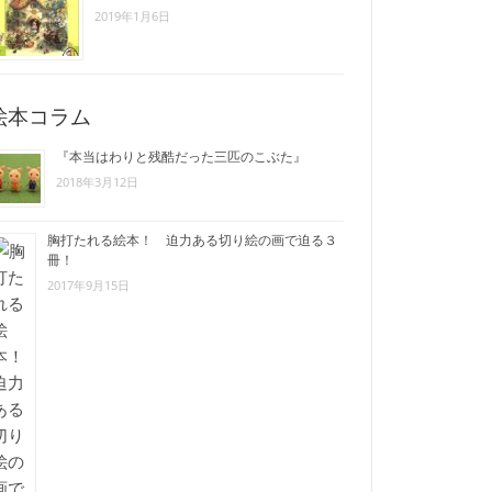
2019年1月6日
絵本コラム
『本当はわりと残酷だった三匹のこぶた』
2018年3月12日
胸打たれる絵本！ 迫力ある切り絵の画で迫る３
冊！
2017年9月15日