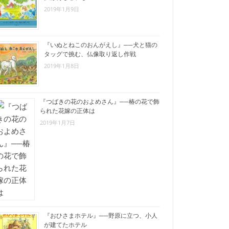
2019年1月9日
『いぬとねこのおんがえし』──犬と猫の
タッグで挑む、仏像取り返し作戦
2019年1月8日
『つばきの花のおよめさん』──椿の花で飾
られた花嫁の正体は
2019年1月7日
『おひさまホテル』──野原に立つ、小人
が建てたホテル