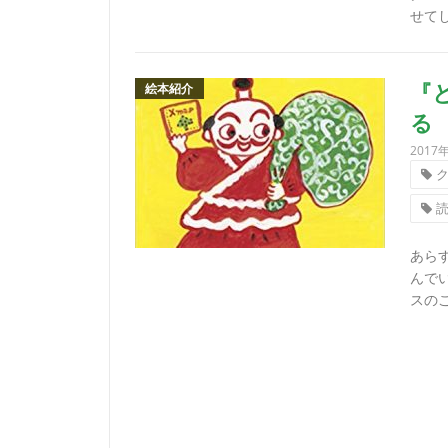
せてし
絵本紹介
『
る
2017
あら
んで
スのこ