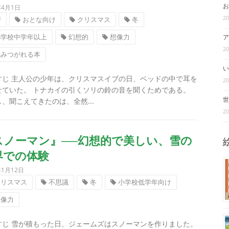
お
年4月1日
2
F
おとな向け
クリスマス
冬
小学校中学年以上
幻想的
想像力
ア
2
読みつがれる本
い
すじ 主人公の少年は、クリスマスイブの日、ベッドの中で耳を
2
せていた。 トナカイの引くソリの鈴の音を聞くためである。
、聞こえてきたのは、全然...
世
2
スノーマン』──幻想的で美しい、雪の
界での体験
年1月12日
クリスマス
不思議
冬
小学校低学年向け
想像力
すじ 雪が積もった日、ジェームズはスノーマンを作りました。