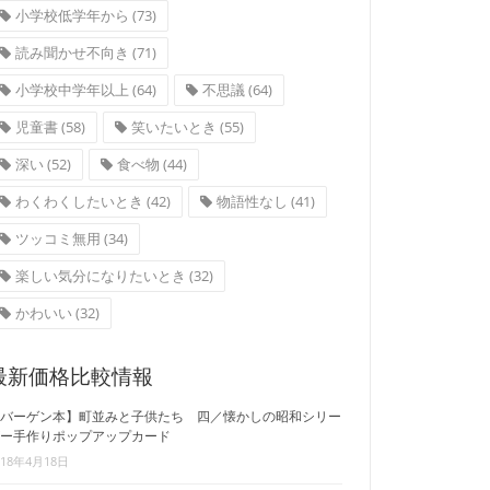
小学校低学年から
(73)
読み聞かせ不向き
(71)
小学校中学年以上
(64)
不思議
(64)
児童書
(58)
笑いたいとき
(55)
深い
(52)
食べ物
(44)
わくわくしたいとき
(42)
物語性なし
(41)
ツッコミ無用
(34)
楽しい気分になりたいとき
(32)
かわいい
(32)
最新価格比較情報
バーゲン本】町並みと子供たち 四／懐かしの昭和シリー
ー手作りポップアップカード
018年4月18日