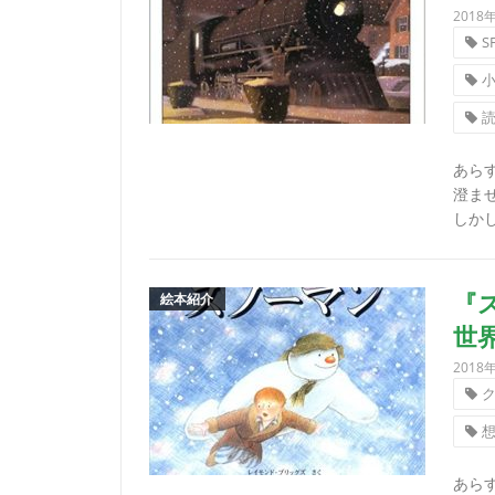
2018
S
あら
澄ま
しかし
絵本紹介
『
世
2018
あら