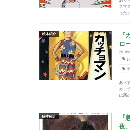
スマ
ったグ
絵本紹介
『
ロ
2018
あら
カッ
は悪の
絵本紹介
『
夜