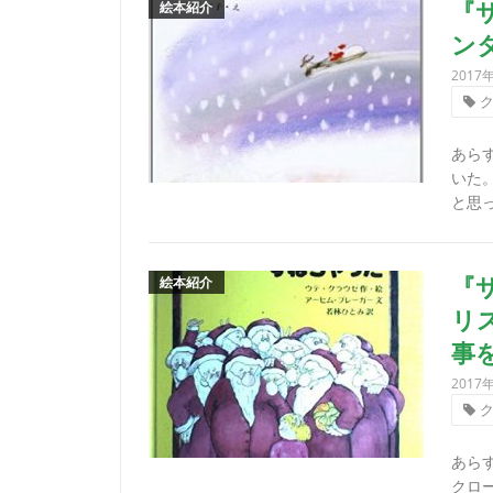
絵本紹介
『
ン
2017
あら
いた
と思っ
絵本紹介
『
リ
事
2017
あら
クロ