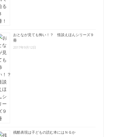
おとなが見ても怖い！？ 怪談えほんシリーズ９
冊
2017年9月12日
残酷表現は子どもの読む本にはＮＧか