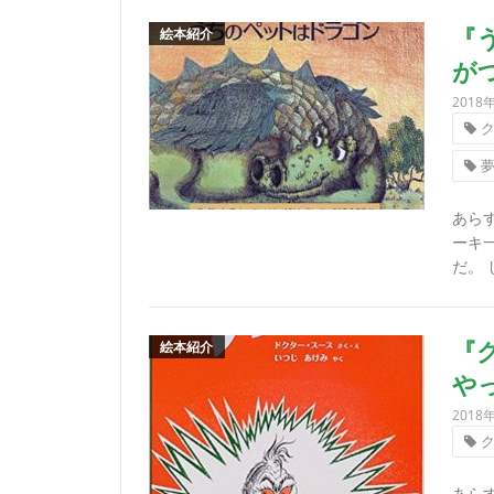
絵本紹介
『
が
2018
あら
ーキ
だ。 
絵本紹介
『
や
2018
あら