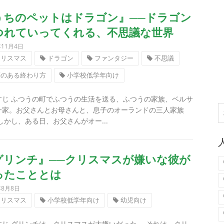
うちのペットはドラゴン』──ドラゴン
つれていってくれる、不思議な世界
年11月4日
クリスマス
ドラゴン
ファンタジー
不思議
夢のある終わり方
小学校低学年向け
すじ ふつうの町でふつうの生活を送る、ふつうの家族、ベルサ
一家。お父さんとお母さんと、息子のオーランドの三人家族
索
しかし、ある日、お父さんがオー...
グリンチ』──クリスマスが嫌いな彼が
ったこととは
年8月8日
クリスマス
小学校低学年向け
幼児向け
すじ グリンチは、クリスマスが大嫌いだった。 それは、クリ