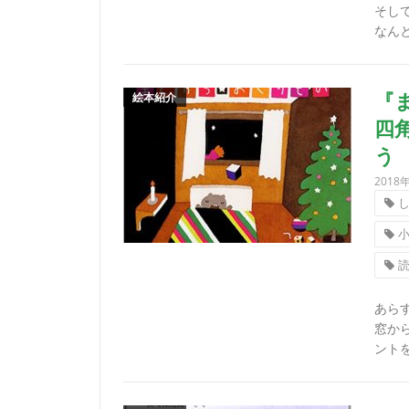
そし
なんと
絵本紹介
『
四
う
2018
あら
窓か
ントを