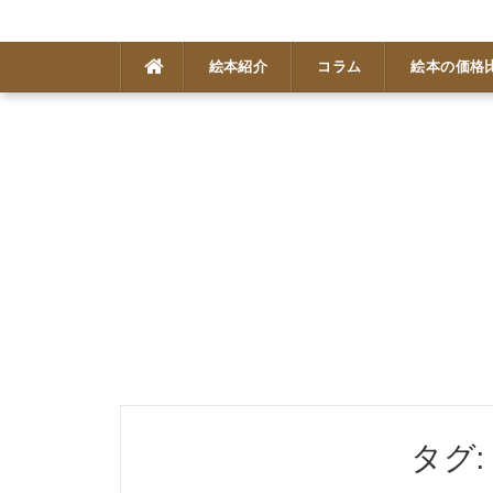
コ
絵本紹介
コラム
絵本の価格
ン
テ
ン
ツ
へ
ス
キ
ッ
プ
タグ: