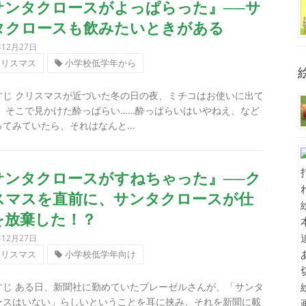
サンタクロースがよっぱらった』──サ
タクロースも飲みたいときがある
年12月27日
クリスマス
小学校低学年から
すじ クリスマスが近づいた冬の日の夜、ミチコはお使いに出て
。 そこで見かけた酔っぱらい……酔っぱらいはいやねえ、など
てみていたら、それはなんと...
サンタクロースがすねちゃった』──ク
スマスを直前に、サンタクロースが仕
を放棄した！？
年12月27日
クリスマス
小学校低学年向け
すじ ある日、新聞社に勤めていたプレーゼルさんが、「サンタ
ースはいない」らしいということを耳に挟み、それを新聞に載