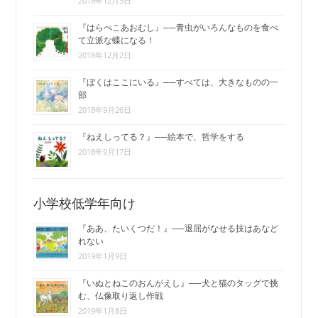
2018年12月3日
『はらぺこあおむし』──青虫がいろんなものを食べ
て立派な蝶になる！
2018年12月2日
『ぼくはここにいる』──すべては、大きなものの一
部
2018年9月26日
『ねえしってる？』──絵本で、哲学をする
2018年9月17日
小学校低学年向け
『ああ、たいくつだ！』──退屈がなせる技はあなど
れない
2019年1月9日
『いぬとねこのおんがえし』──犬と猫のタッグで挑
む、仏像取り返し作戦
2019年1月8日