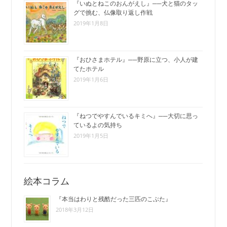
『いぬとねこのおんがえし』──犬と猫のタッ
グで挑む、仏像取り返し作戦
2019年1月8日
『おひさまホテル』──野原に立つ、小人が建
てたホテル
2019年1月6日
『ねつでやすんでいるキミへ』──大切に思っ
ているよの気持ち
2019年1月5日
絵本コラム
『本当はわりと残酷だった三匹のこぶた』
2018年3月12日