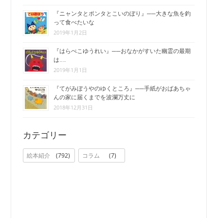
『ニャンタとポンタとこいのぼり』──大きな魚を釣
って食べたいな
2019年1月2日
『はらぺこゆうれい』──おなかがすいた幽霊の最期
は……
2019年1月1日
『てがみぼうやのゆくところ』──手紙がおばあちゃ
んの家に届くまでを波瀾万丈に
2018年12月31日
カテゴリー
絵本紹介
792
コラム
7