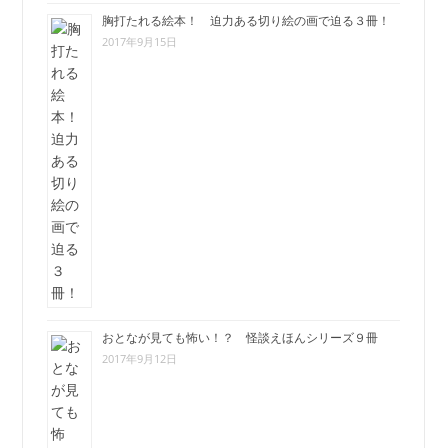
胸打たれる絵本！ 迫力ある切り絵の画で迫る３冊！
2017年9月15日
おとなが見ても怖い！？ 怪談えほんシリーズ９冊
2017年9月12日