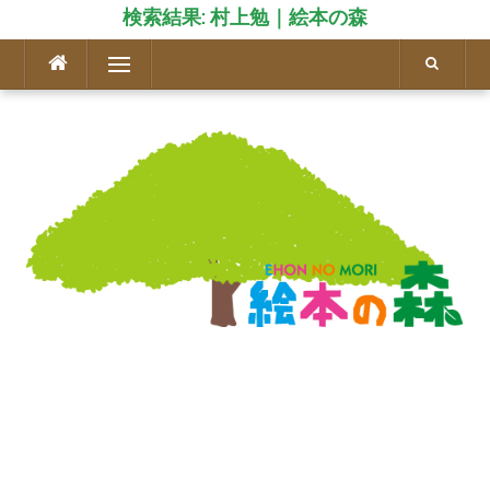
検索結果: 村上勉｜絵本の森
コ
メニュー
ン
テ
ン
ツ
へ
ス
キ
ッ
プ