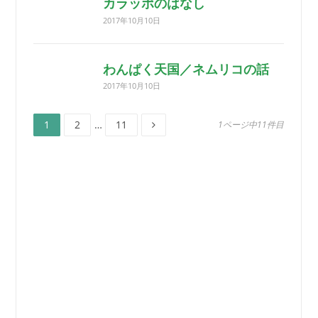
カラッポのはなし
2017年10月10日
わんぱく天国／ネムリコの話
2017年10月10日
ペ
ペ
ペ
投
1
2
…
11
1ページ中11件目
ー
ー
ー
ジ
ジ
ジ
稿
ナ
ビ
ゲ
ー
シ