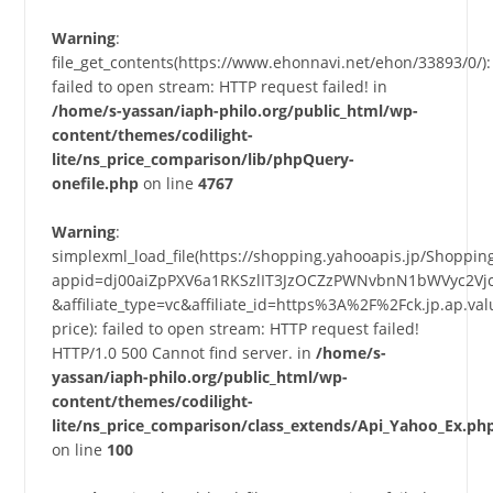
Warning
:
file_get_contents(https://www.ehonnavi.net/ehon/33893/0/):
failed to open stream: HTTP request failed! in
/home/s-yassan/iaph-philo.org/public_html/wp-
content/themes/codilight-
lite/ns_price_comparison/lib/phpQuery-
onefile.php
on line
4767
Warning
:
simplexml_load_file(https://shopping.yahooapis.jp/Shoppi
appid=dj00aiZpPXV6a1RKSzlIT3JzOCZzPWNvbnN1bWVyc2Vj
&affiliate_type=vc&affiliate_id=https%3A%2F%2Fck.jp.a
price): failed to open stream: HTTP request failed!
HTTP/1.0 500 Cannot find server. in
/home/s-
yassan/iaph-philo.org/public_html/wp-
content/themes/codilight-
lite/ns_price_comparison/class_extends/Api_Yahoo_Ex.ph
on line
100