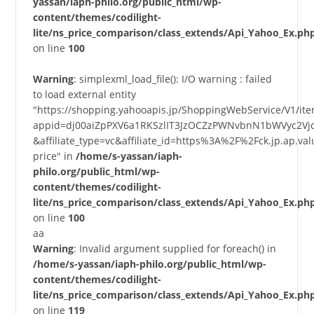
yassan/iaph-philo.org/public_html/wp-
content/themes/codilight-
lite/ns_price_comparison/class_extends/Api_Yahoo_Ex.ph
on line
100
Warning
: simplexml_load_file(): I/O warning : failed
to load external entity
"https://shopping.yahooapis.jp/ShoppingWebService/V1/it
appid=dj00aiZpPXV6a1RKSzlIT3JzOCZzPWNvbnN1bWVyc2Vj
&affiliate_type=vc&affiliate_id=https%3A%2F%2Fck.jp.a
price" in
/home/s-yassan/iaph-
philo.org/public_html/wp-
content/themes/codilight-
lite/ns_price_comparison/class_extends/Api_Yahoo_Ex.ph
on line
100
aa
Warning
: Invalid argument supplied for foreach() in
/home/s-yassan/iaph-philo.org/public_html/wp-
content/themes/codilight-
lite/ns_price_comparison/class_extends/Api_Yahoo_Ex.ph
on line
119