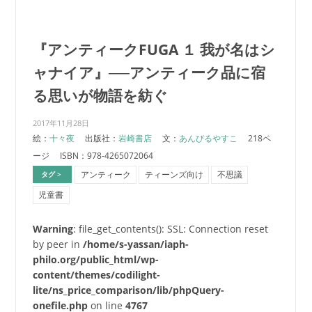
『アンティークFUGA １ 我が名はシ
ャナイア』──アンティーク品に宿
る思いが物語を紡ぐ
2017年11月28日
絵：
十々夜
出版社：
岩崎書店
文：
あんびるやすこ
218ペ
ージ
ISBN：978-4265072064
アンティーク
ティーンズ向け
不思議
タグ >
児童書
Warning
: file_get_contents(): SSL: Connection reset
by peer in
/home/s-yassan/iaph-
philo.org/public_html/wp-
content/themes/codilight-
lite/ns_price_comparison/lib/phpQuery-
onefile.php
on line
4767