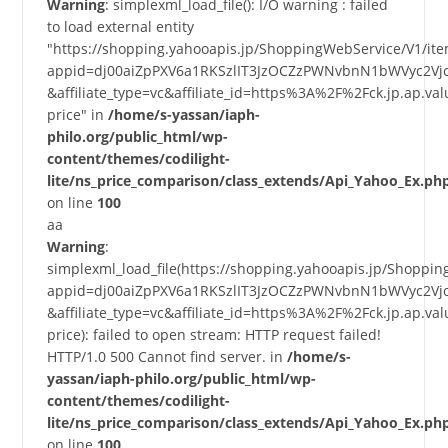
Warning
: simplexml_load_file(): I/O warning : failed
to load external entity
"https://shopping.yahooapis.jp/ShoppingWebService/V1/it
appid=dj00aiZpPXV6a1RKSzlIT3JzOCZzPWNvbnN1bWVyc2Vj
&affiliate_type=vc&affiliate_id=https%3A%2F%2Fck.jp.a
price" in
/home/s-yassan/iaph-
philo.org/public_html/wp-
content/themes/codilight-
lite/ns_price_comparison/class_extends/Api_Yahoo_Ex.ph
on line
100
aa
Warning
:
simplexml_load_file(https://shopping.yahooapis.jp/Shoppi
appid=dj00aiZpPXV6a1RKSzlIT3JzOCZzPWNvbnN1bWVyc2Vj
&affiliate_type=vc&affiliate_id=https%3A%2F%2Fck.jp.a
price): failed to open stream: HTTP request failed!
HTTP/1.0 500 Cannot find server. in
/home/s-
yassan/iaph-philo.org/public_html/wp-
content/themes/codilight-
lite/ns_price_comparison/class_extends/Api_Yahoo_Ex.ph
on line
100