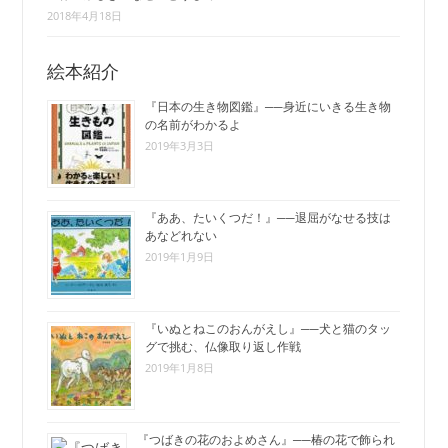
2018年4月18日
絵本紹介
『日本の生き物図鑑』──身近にいきる生き物
の名前がわかるよ
2019年3月3日
『ああ、たいくつだ！』──退屈がなせる技は
あなどれない
2019年1月9日
『いぬとねこのおんがえし』──犬と猫のタッ
グで挑む、仏像取り返し作戦
2019年1月8日
『つばきの花のおよめさん』──椿の花で飾られ