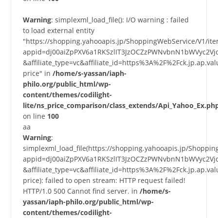
Warning
: simplexml_load_file(): I/O warning : failed
to load external entity
"https://shopping.yahooapis.jp/ShoppingWebService/V1/it
appid=dj00aiZpPXV6a1RKSzlIT3JzOCZzPWNvbnN1bWVyc2Vj
&affiliate_type=vc&affiliate_id=https%3A%2F%2Fck.jp.a
price" in
/home/s-yassan/iaph-
philo.org/public_html/wp-
content/themes/codilight-
lite/ns_price_comparison/class_extends/Api_Yahoo_Ex.ph
on line
100
aa
Warning
:
simplexml_load_file(https://shopping.yahooapis.jp/Shoppi
appid=dj00aiZpPXV6a1RKSzlIT3JzOCZzPWNvbnN1bWVyc2Vj
&affiliate_type=vc&affiliate_id=https%3A%2F%2Fck.jp.a
price): failed to open stream: HTTP request failed!
HTTP/1.0 500 Cannot find server. in
/home/s-
yassan/iaph-philo.org/public_html/wp-
content/themes/codilight-