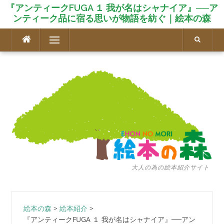
『アンティークFUGA １ 我が名はシャナイア』──ア
ンティーク品に宿る思いが物語を紡ぐ｜絵本の森
コ
メニュー
ン
テ
ン
ツ
へ
ス
キ
ッ
プ
大人の為の絵本紹介サイト
絵本の森
>
絵本紹介
>
『アンティークFUGA １ 我が名はシャナイア』──アン