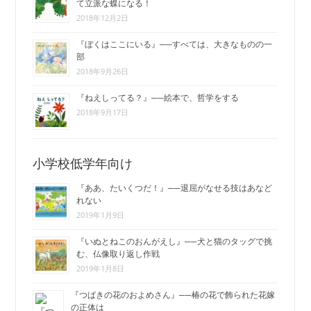
て立派な蝶になる！
2018年12月2日
『ぼくはここにいる』──すべては、大きなものの一
部
2018年9月26日
『ねえしってる？』──絵本で、哲学をする
2018年9月17日
小学校低学年向け
『ああ、たいくつだ！』──退屈がなせる技はあなど
れない
2019年1月9日
『いぬとねこのおんがえし』──犬と猫のタッグで挑
む、仏像取り返し作戦
2019年1月8日
『つばきの花のおよめさん』──椿の花で飾られた花嫁
の正体は