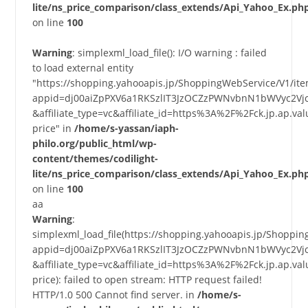
lite/ns_price_comparison/class_extends/Api_Yahoo_Ex.ph
on line
100
Warning
: simplexml_load_file(): I/O warning : failed
to load external entity
"https://shopping.yahooapis.jp/ShoppingWebService/V1/it
appid=dj00aiZpPXV6a1RKSzlIT3JzOCZzPWNvbnN1bWVyc2Vj
&affiliate_type=vc&affiliate_id=https%3A%2F%2Fck.jp.a
price" in
/home/s-yassan/iaph-
philo.org/public_html/wp-
content/themes/codilight-
lite/ns_price_comparison/class_extends/Api_Yahoo_Ex.ph
on line
100
aa
Warning
:
simplexml_load_file(https://shopping.yahooapis.jp/Shoppi
appid=dj00aiZpPXV6a1RKSzlIT3JzOCZzPWNvbnN1bWVyc2Vj
&affiliate_type=vc&affiliate_id=https%3A%2F%2Fck.jp.a
price): failed to open stream: HTTP request failed!
HTTP/1.0 500 Cannot find server. in
/home/s-