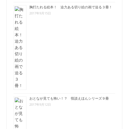
胸打たれる絵本！ 迫力ある切り絵の画で迫る３冊！
2017年9月15日
おとなが見ても怖い！？ 怪談えほんシリーズ９冊
2017年9月12日