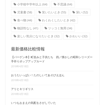
小学校中学年以上
(64)
不思議
(64)
児童書
(58)
笑いたいとき
(55)
深い
(52)
食べ物
(44)
わくわくしたいとき
(42)
物語性なし
(41)
ツッコミ無用
(34)
楽しい気分になりたいとき
(32)
かわいい
(32)
最新価格比較情報
【バーゲン本】町並みと子供たち 四／懐かしの昭和シリーズー
手作りポップアップカード
2018年4月18日
おうたいっぱい！たのしいてあそびえほん
2018年4月18日
アリとキリギリス
2018年4月18日
いつもおまえの気配をさがしていた