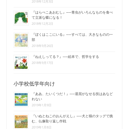
2018年12月3日
『はらぺこあおむし』──青虫がいろんなものを食べ
て立派な蝶になる！
2018年12月2日
『ぼくはここにいる』──すべては、大きなものの一
部
2018年9月26日
『ねえしってる？』──絵本で、哲学をする
2018年9月17日
小学校低学年向け
『ああ、たいくつだ！』──退屈がなせる技はあなど
れない
2019年1月9日
『いぬとねこのおんがえし』──犬と猫のタッグで挑
む、仏像取り返し作戦
2019年1月8日