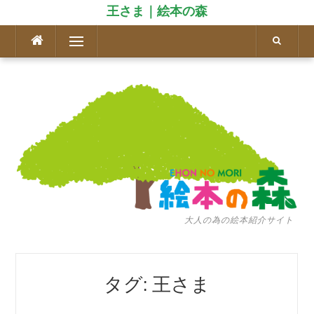
王さま｜絵本の森
コ
メニュー
ン
テ
ン
ツ
へ
ス
キ
ッ
プ
大人の為の絵本紹介サイト
タグ: 王さま