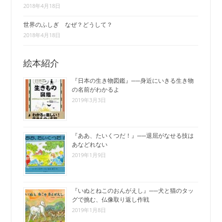
2018年4月18日
世界のふしぎ なぜ？どうして？
2018年4月18日
絵本紹介
『日本の生き物図鑑』──身近にいきる生き物
の名前がわかるよ
2019年3月3日
『ああ、たいくつだ！』──退屈がなせる技は
あなどれない
2019年1月9日
『いぬとねこのおんがえし』──犬と猫のタッ
グで挑む、仏像取り返し作戦
2019年1月8日