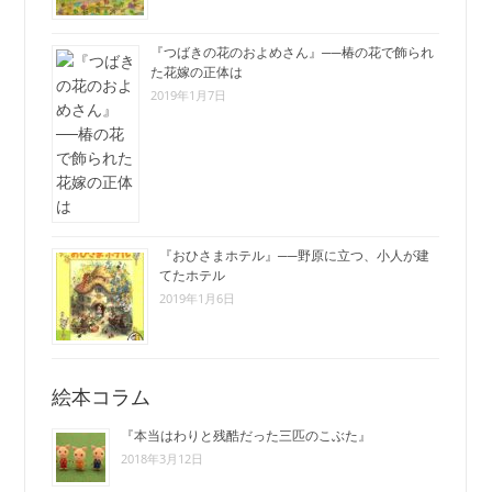
『つばきの花のおよめさん』──椿の花で飾られ
た花嫁の正体は
2019年1月7日
『おひさまホテル』──野原に立つ、小人が建
てたホテル
2019年1月6日
絵本コラム
『本当はわりと残酷だった三匹のこぶた』
2018年3月12日