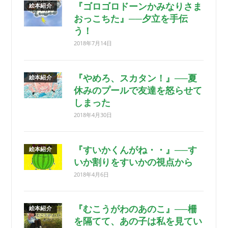
『ゴロゴロドーンかみなりさま
絵本紹介
おっこちた』──夕立を手伝
う！
2018年7月14日
『やめろ、スカタン！』──夏
絵本紹介
休みのプールで友達を怒らせて
しまった
2018年4月30日
『すいかくんがね・・』──す
絵本紹介
いか割りをすいかの視点から
2018年4月6日
『むこうがわのあのこ』──柵
絵本紹介
を隔てて、あの子は私を見てい