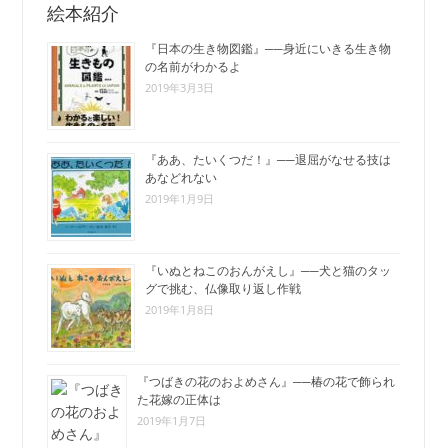
絵本紹介
『日本の生き物図鑑』──身近にいきる生き物
の名前がわかるよ
2019年3月3日
『ああ、たいくつだ！』──退屈がなせる技は
あなどれない
2019年1月9日
『いぬとねこのおんがえし』──犬と猫のタッ
グで挑む、仏像取り返し作戦
2019年1月8日
『つばきの花のおよめさん』──椿の花で飾られ
た花嫁の正体は
2019年1月7日