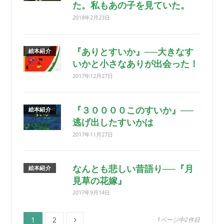
た。私もあの子を見ていた。
2018年2月23日
『ありとすいか』──大きなす
絵本紹介
いかと小さなありが出会った！
2017年12月27日
『３００００このすいか』──
絵本紹介
逃げ出したすいかは
2017年11月27日
なんとも悲しい昔語り──『月
絵本紹介
見草の花嫁』
2017年9月14日
ペ
ペ
投
1
2
1ページ中2件目