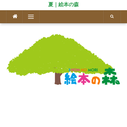
夏｜絵本の森
コ
メニュー
ン
テ
ン
ツ
へ
ス
キ
ッ
プ