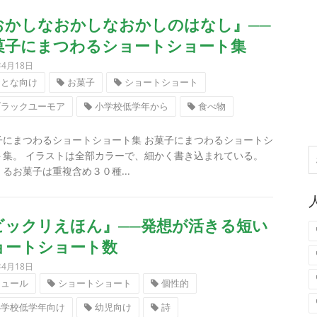
おかしなおかしなおかしのはなし』──
菓子にまつわるショートショート集
年4月18日
おとな向け
お菓子
ショートショート
ブラックユーモア
小学校低学年から
食べ物
子にまつわるショートショート集 お菓子にまつわるショートシ
ト集。 イラストは全部カラーで、細かく書き込まれている。
索
るお菓子は重複含め３０種...
ビックリえほん』──発想が活きる短い
ョートショート数
年4月18日
シュール
ショートショート
個性的
小学校低学年向け
幼児向け
詩