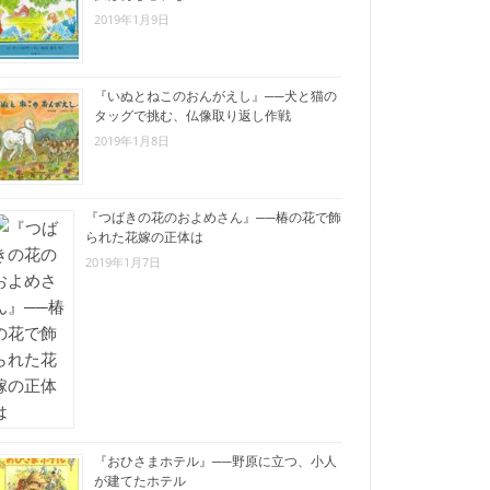
2019年1月9日
『いぬとねこのおんがえし』──犬と猫の
タッグで挑む、仏像取り返し作戦
2019年1月8日
『つばきの花のおよめさん』──椿の花で飾
られた花嫁の正体は
2019年1月7日
『おひさまホテル』──野原に立つ、小人
が建てたホテル