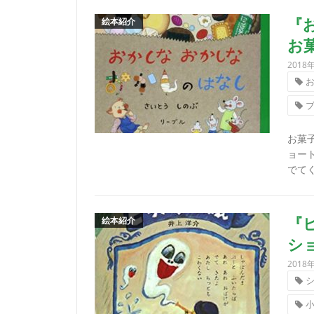
絵本紹介
『
お
2018
お菓
ョー
でてく
絵本紹介
『
シ
2018