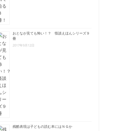
おとなが見ても怖い！？ 怪談えほんシリーズ９
冊
2017年9月12日
残酷表現は子どもの読む本にはＮＧか