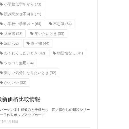
小学校低学年から
(73)
読み聞かせ不向き
(71)
小学校中学年以上
(64)
不思議
(64)
児童書
(58)
笑いたいとき
(55)
深い
(52)
食べ物
(44)
わくわくしたいとき
(42)
物語性なし
(41)
ツッコミ無用
(34)
楽しい気分になりたいとき
(32)
かわいい
(32)
最新価格比較情報
バーゲン本】町並みと子供たち 四／懐かしの昭和シリー
ー手作りポップアップカード
018年4月18日