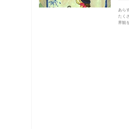
あら
たく
界観を