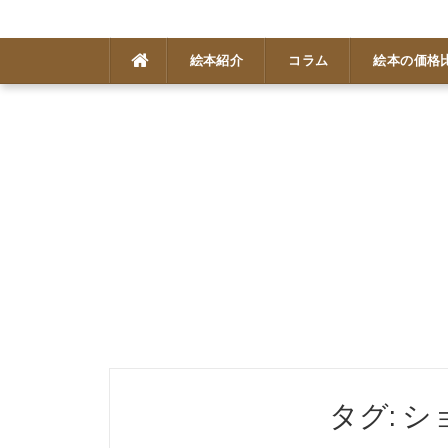
コ
絵本紹介
コラム
絵本の価格
ン
テ
ン
ツ
へ
ス
キ
ッ
プ
タグ: 