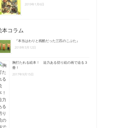
2019年1月6日
絵本コラム
『本当はわりと残酷だった三匹のこぶた』
2018年3月12日
胸打たれる絵本！ 迫力ある切り絵の画で迫る３
冊！
2017年9月15日