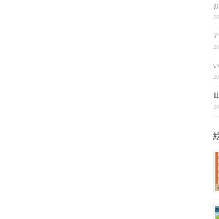
お
2
ア
2
い
2
世
2