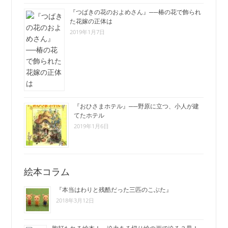
『つばきの花のおよめさん』──椿の花で飾られ
た花嫁の正体は
2019年1月7日
『おひさまホテル』──野原に立つ、小人が建
てたホテル
2019年1月6日
絵本コラム
『本当はわりと残酷だった三匹のこぶた』
2018年3月12日