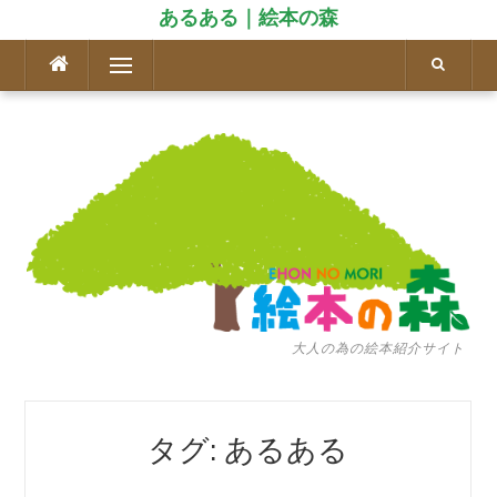
あるある｜絵本の森
コ
メニュー
ン
テ
ン
ツ
へ
ス
キ
ッ
プ
大人の為の絵本紹介サイト
タグ: あるある