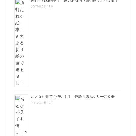
胸打たれる絵本！ 迫力ある切り絵の画で迫る３冊！
2017年9月15日
おとなが見ても怖い！？ 怪談えほんシリーズ９冊
2017年9月12日