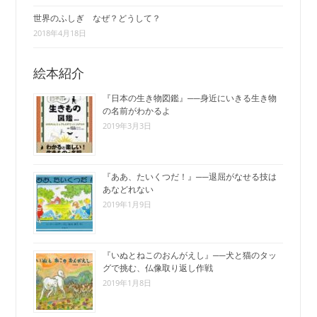
世界のふしぎ なぜ？どうして？
2018年4月18日
絵本紹介
『日本の生き物図鑑』──身近にいきる生き物
の名前がわかるよ
2019年3月3日
『ああ、たいくつだ！』──退屈がなせる技は
あなどれない
2019年1月9日
『いぬとねこのおんがえし』──犬と猫のタッ
グで挑む、仏像取り返し作戦
2019年1月8日