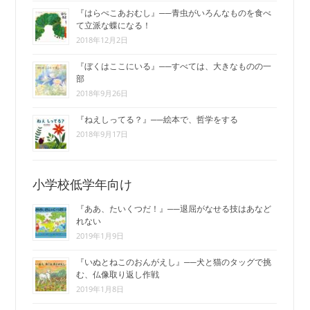
『はらぺこあおむし』──青虫がいろんなものを食べ
て立派な蝶になる！
2018年12月2日
『ぼくはここにいる』──すべては、大きなものの一
部
2018年9月26日
『ねえしってる？』──絵本で、哲学をする
2018年9月17日
小学校低学年向け
『ああ、たいくつだ！』──退屈がなせる技はあなど
れない
2019年1月9日
『いぬとねこのおんがえし』──犬と猫のタッグで挑
む、仏像取り返し作戦
2019年1月8日