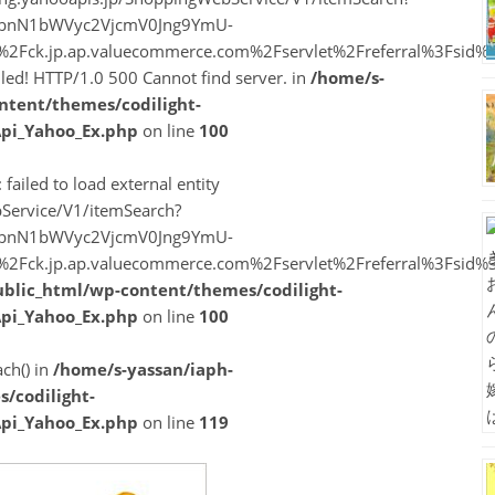
vbnN1bWVyc2VjcmV0Jng9YmU-
A%2F%2Fck.jp.ap.valuecommerce.com%2Fservlet%2Freferral%3F
ailed! HTTP/1.0 500 Cannot find server. in
/home/s-
ntent/themes/codilight-
Api_Yahoo_Ex.php
on line
100
 failed to load external entity
Service/V1/itemSearch?
vbnN1bWVyc2VjcmV0Jng9YmU-
A%2F%2Fck.jp.ap.valuecommerce.com%2Fservlet%2Freferral%3F
ublic_html/wp-content/themes/codilight-
Api_Yahoo_Ex.php
on line
100
ach() in
/home/s-yassan/iaph-
/codilight-
Api_Yahoo_Ex.php
on line
119