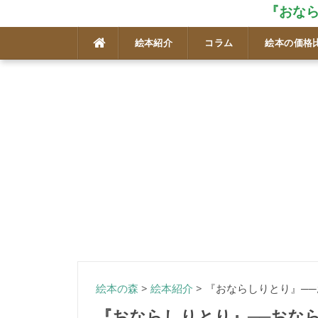
『おな
コ
絵本紹介
コラム
絵本の価格
ン
テ
ン
ツ
へ
ス
キ
ッ
プ
絵本の森
>
絵本紹介
>
『おならしりとり』─
『おならしりとり』──おな