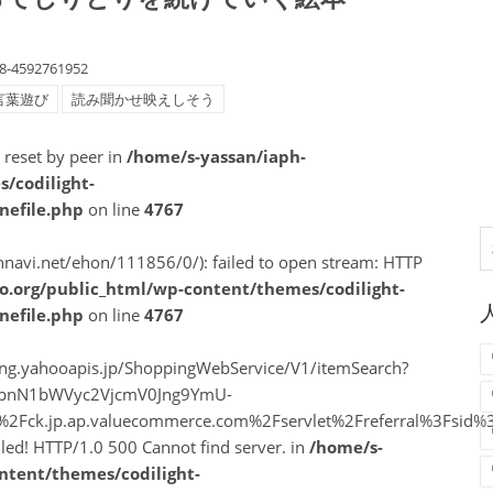
8-4592761952
言葉遊び
読み聞かせ映えしそう
n reset by peer in
/home/s-yassan/iaph-
/codilight-
nefile.php
on line
4767
索
nnavi.net/ehon/111856/0/): failed to open stream: HTTP
o.org/public_html/wp-content/themes/codilight-
nefile.php
on line
4767
ping.yahooapis.jp/ShoppingWebService/V1/itemSearch?
vbnN1bWVyc2VjcmV0Jng9YmU-
A%2F%2Fck.jp.ap.valuecommerce.com%2Fservlet%2Freferral%3F
ailed! HTTP/1.0 500 Cannot find server. in
/home/s-
ntent/themes/codilight-