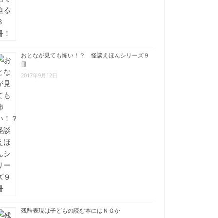
おとなが見ても怖い！？ 怪談えほんシリーズ９
冊
2017年9月12日
残酷表現は子どもの読む本にはＮＧか