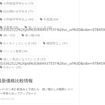
小学校低学年から
(73)
読み聞かせ不向き
(71)
小学校中学年以上
(64)
不思議
(64)
児童書
(58)
笑いたいとき
(55)
sid%3D3362522%26pid%3D884937531%26vc_url%3D&isbn=9784592
深い
(52)
食べ物
(44)
わくわくしたいとき
(42)
物語性なし
(41)
ツッコミ無用
(34)
楽しい気分になりたいとき
(32)
sid%3D3362522%26pid%3D884937531%26vc_url%3D&isbn=9784592
かわいい
(32)
最新価格比較情報
バーゲン本】町並みと子供たち 四／懐かしの昭和シリー
ー手作りポップアップカード
018年4月18日