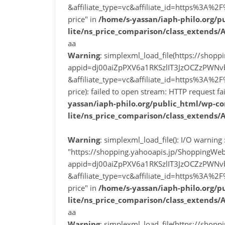
&affiliate_type=vc&affiliate_id=https%3
price" in
/home/s-yassan/iaph-philo.org/p
lite/ns_price_comparison/class_extends/
aa
Warning
: simplexml_load_file(https://shop
appid=dj00aiZpPXV6a1RKSzlIT3JzOCZzPWN
&affiliate_type=vc&affiliate_id=https%3
price): failed to open stream: HTTP request f
yassan/iaph-philo.org/public_html/wp-co
lite/ns_price_comparison/class_extends/
Warning
: simplexml_load_file(): I/O warning :
"https://shopping.yahooapis.jp/ShoppingWeb
appid=dj00aiZpPXV6a1RKSzlIT3JzOCZzPWN
&affiliate_type=vc&affiliate_id=https%3
price" in
/home/s-yassan/iaph-philo.org/p
lite/ns_price_comparison/class_extends/
aa
Warning
: simplexml_load_file(https://shop