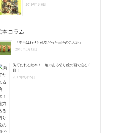
2019年1月6日
絵本コラム
『本当はわりと残酷だった三匹のこぶた』
2018年3月12日
胸打たれる絵本！ 迫力ある切り絵の画で迫る３
冊！
2017年9月15日