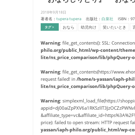
2018年9月18日
著者名：
tupera tupera
出版社：
白泉社
ISBN：97
おなら
幼児向け
笑いたいとき
タグ >
Warning
: file_get_contents(): SSL: Connectio
philo.org/public_html/wp-content/themes
lite/ns_price_comparison/lib/phpQuery-o
Warning
: file_get_contents(https://www.eho
request failed! in
/home/s-yassan/iaph-phil
lite/ns_price_comparison/lib/phpQuery-o
Warning
: simplexml_load_file(https://shop
appid=dj00aiZpPXV6a1RKSzlIT3JzOCZzPWN
&affiliate_type=vc&affiliate_id=https%3
price): failed to open stream: HTTP request f
yassan/iaph-philo.org/public_html/wp-co