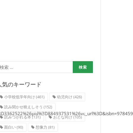
検
:
人気のキーワード
小学校低学年向け
(461)
幼児向け
(426)
読み聞かせ映えしそう
(152)
sid%3D3362522%26pid%3D884937531%26vc_url%3D&isbn=9784592
読みつがれる本
(131)
おとな向け
(105)
面白い
(90)
想像力
(81)