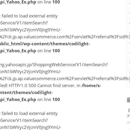
Api_Yahoo_Ex.php
on line
100
 failed to load external entity
Service/V1/itemSearch?
vbnN1bWVyc2VjcmV0Jng9YmU-
A%2F%2Fck.jp.ap.valuecommerce.com%2Fservlet%2Freferral%3F
ublic_html/wp-content/themes/codilight-
Api_Yahoo_Ex.php
on line
100
ping.yahooapis.jp/ShoppingWebService/V1/itemSearch?
vbnN1bWVyc2VjcmV0Jng9YmU-
A%2F%2Fck.jp.ap.valuecommerce.com%2Fservlet%2Freferral%3F
ailed! HTTP/1.0 500 Cannot find server. in
/home/s-
ntent/themes/codilight-
Api_Yahoo_Ex.php
on line
100
【
 failed to load external entity
ズ
Service/V1/itemSearch?
2
vbnN1bWVyc2VjcmV0Jng9YmU-