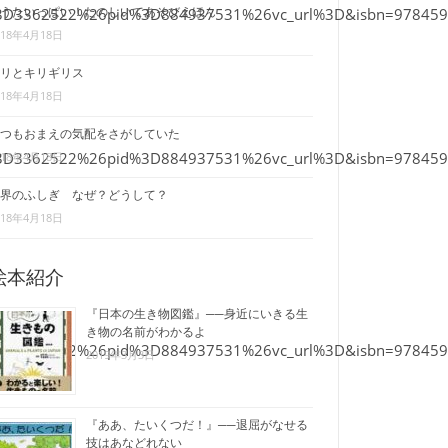
sid%3D3362522%26pid%3D884937531%26vc_url%3D&isbn=9784592
うたいっぱい！たのしいてあそびえほん
018年4月18日
リとキリギリス
018年4月18日
つもおまえの気配をさがしていた
sid%3D3362522%26pid%3D884937531%26vc_url%3D&isbn=9784592
018年4月18日
界のふしぎ なぜ？どうして？
018年4月18日
絵本紹介
『日本の生き物図鑑』──身近にいきる生
き物の名前がわかるよ
sid%3D3362522%26pid%3D884937531%26vc_url%3D&isbn=9784592
2019年3月3日
『ああ、たいくつだ！』──退屈がなせる
技はあなどれない