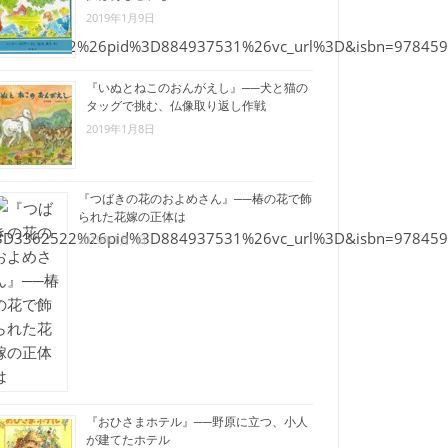
2019年1月9日
sid%3D3362522%26pid%3D884937531%26vc_url%3D&isbn=9784592
『いぬとねこのおんがえし』──犬と猫の
タッグで挑む、仏像取り返し作戦
2019年1月8日
『つばきの花のおよめさん』──椿の花で飾
られた花嫁の正体は
sid%3D3362522%26pid%3D884937531%26vc_url%3D&isbn=9784592
2019年1月7日
『おひさまホテル』──野原に立つ、小人
が建てたホテル