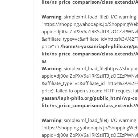
lite/ns_price_comparison/class_extends/
Warning
: simplexml_load_file(): I/O warning :
"https://shopping.yahooapis.jp/ShoppingWeb
appid=dj00aiZpPXV6a1RKSzlIT3JzOCZzPWN
&affiliate_type=vc&affiliate_id=https%3
price" in
/home/s-yassan/iaph-philo.org/p
lite/ns_price_comparison/class_extends/
aa
Warning
: simplexml_load_file(https://shop
appid=dj00aiZpPXV6a1RKSzlIT3JzOCZzPWN
&affiliate_type=vc&affiliate_id=https%3
price): failed to open stream: HTTP request f
yassan/iaph-philo.org/public_html/wp-co
lite/ns_price_comparison/class_extends/
Warning
: simplexml_load_file(): I/O warning :
"https://shopping.yahooapis.jp/ShoppingWeb
appid=dj00aiZpPXV6a1RKSzlIT3JzOCZzPWN