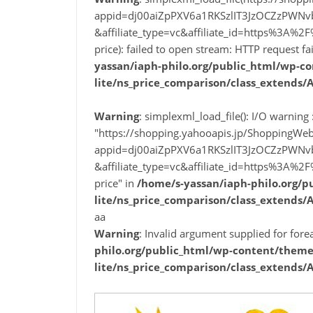
appid=dj00aiZpPXV6a1RKSzlIT3JzOCZzPWN
&affiliate_type=vc&affiliate_id=https%3
price): failed to open stream: HTTP request f
yassan/iaph-philo.org/public_html/wp-co
lite/ns_price_comparison/class_extends/
Warning
: simplexml_load_file(): I/O warning :
"https://shopping.yahooapis.jp/ShoppingWeb
appid=dj00aiZpPXV6a1RKSzlIT3JzOCZzPWN
&affiliate_type=vc&affiliate_id=https%3
price" in
/home/s-yassan/iaph-philo.org/p
lite/ns_price_comparison/class_extends/
aa
Warning
: Invalid argument supplied for fore
philo.org/public_html/wp-content/themes
lite/ns_price_comparison/class_extends/