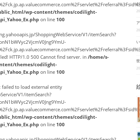
A%2F%2Fck.jp.ap.valuecommerce.com%2Fservlet%2Freferral%3F
お
2
ublic_html/wp-content/themes/codilight-
Api_Yahoo_Ex.php
on line
100
ア
2
ping.yahooapis.jp/ShoppingWebService/V1/itemSearch?
vbnN1bWVyc2VjcmV0Jng9YmU-
い
A%2F%2Fck.jp.ap.valuecommerce.com%2Fservlet%2Freferral%3F
2
ailed! HTTP/1.0 500 Cannot find server. in
/home/s-
世
ntent/themes/codilight-
2
Api_Yahoo_Ex.php
on line
100
 failed to load external entity
Service/V1/itemSearch?
vbnN1bWVyc2VjcmV0Jng9YmU-
A%2F%2Fck.jp.ap.valuecommerce.com%2Fservlet%2Freferral%3F
ublic_html/wp-content/themes/codilight-
Api_Yahoo_Ex.php
on line
100
ping.yahooapis.jp/ShoppingWebService/V1/itemSearch?