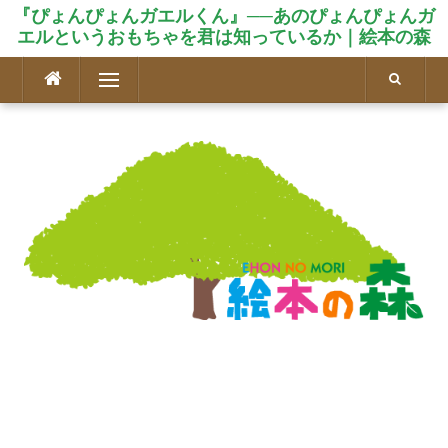
『ぴょんぴょんガエルくん』──あのぴょんぴょんガ
エルというおもちゃを君は知っているか｜絵本の森
コ
メニュー
ン
テ
ン
ツ
へ
ス
キ
ッ
プ