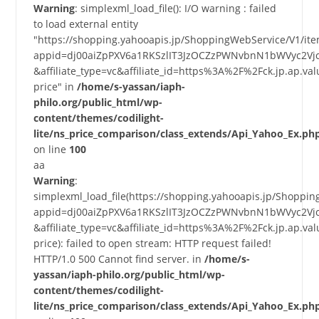
Warning
: simplexml_load_file(): I/O warning : failed
to load external entity
"https://shopping.yahooapis.jp/ShoppingWebService/V1/it
appid=dj00aiZpPXV6a1RKSzlIT3JzOCZzPWNvbnN1bWVyc2Vj
&affiliate_type=vc&affiliate_id=https%3A%2F%2Fck.jp.a
price" in
/home/s-yassan/iaph-
philo.org/public_html/wp-
content/themes/codilight-
lite/ns_price_comparison/class_extends/Api_Yahoo_Ex.ph
on line
100
aa
Warning
:
simplexml_load_file(https://shopping.yahooapis.jp/Shoppi
appid=dj00aiZpPXV6a1RKSzlIT3JzOCZzPWNvbnN1bWVyc2Vj
&affiliate_type=vc&affiliate_id=https%3A%2F%2Fck.jp.a
price): failed to open stream: HTTP request failed!
HTTP/1.0 500 Cannot find server. in
/home/s-
yassan/iaph-philo.org/public_html/wp-
content/themes/codilight-
lite/ns_price_comparison/class_extends/Api_Yahoo_Ex.ph