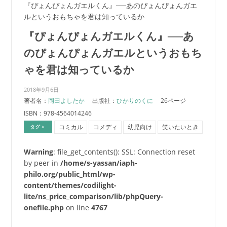
『ぴょんぴょんガエルくん』──あのぴょんぴょんガエ
ルというおもちゃを君は知っているか
『ぴょんぴょんガエルくん』──あ
のぴょんぴょんガエルというおもち
ゃを君は知っているか
2018年9月6日
著者名：
岡田よしたか
出版社：
ひかりのくに
26ページ
ISBN：978-4564014246
コミカル
コメディ
幼児向け
笑いたいとき
タグ >
Warning
: file_get_contents(): SSL: Connection reset
by peer in
/home/s-yassan/iaph-
philo.org/public_html/wp-
content/themes/codilight-
lite/ns_price_comparison/lib/phpQuery-
onefile.php
on line
4767