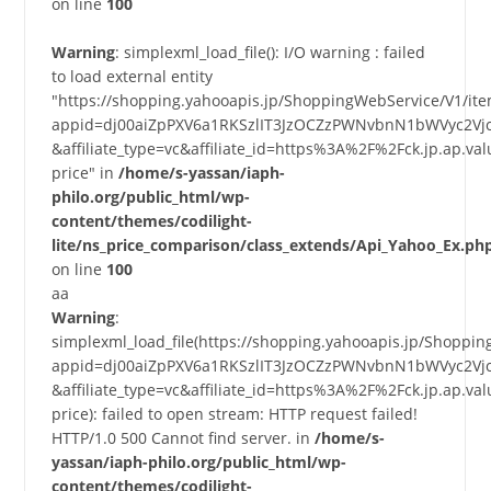
on line
100
Warning
: simplexml_load_file(): I/O warning : failed
to load external entity
"https://shopping.yahooapis.jp/ShoppingWebService/V1/it
appid=dj00aiZpPXV6a1RKSzlIT3JzOCZzPWNvbnN1bWVyc2Vj
&affiliate_type=vc&affiliate_id=https%3A%2F%2Fck.jp.a
price" in
/home/s-yassan/iaph-
philo.org/public_html/wp-
content/themes/codilight-
lite/ns_price_comparison/class_extends/Api_Yahoo_Ex.ph
on line
100
aa
Warning
:
simplexml_load_file(https://shopping.yahooapis.jp/Shoppi
appid=dj00aiZpPXV6a1RKSzlIT3JzOCZzPWNvbnN1bWVyc2Vj
&affiliate_type=vc&affiliate_id=https%3A%2F%2Fck.jp.a
price): failed to open stream: HTTP request failed!
HTTP/1.0 500 Cannot find server. in
/home/s-
yassan/iaph-philo.org/public_html/wp-
content/themes/codilight-