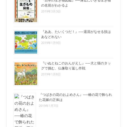
『日本の生き物図鑑』──身近にいきる生き物
の名前がわかるよ
2019年3月3日
『ああ、たいくつだ！』──退屈がなせる技は
あなどれない
2019年1月9日
『いぬとねこのおんがえし』──犬と猫のタッ
グで挑む、仏像取り返し作戦
2019年1月8日
『つばきの花のおよめさん』──椿の花で飾られ
た花嫁の正体は
2019年1月7日