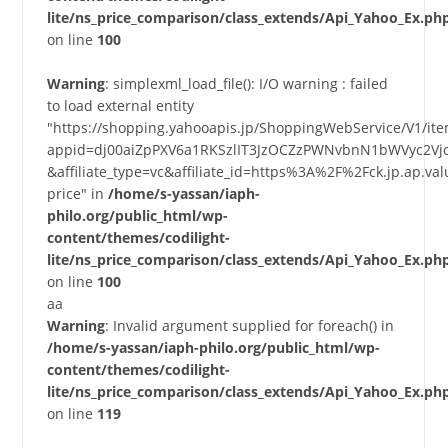
lite/ns_price_comparison/class_extends/Api_Yahoo_Ex.ph
on line
100
Warning
: simplexml_load_file(): I/O warning : failed
to load external entity
"https://shopping.yahooapis.jp/ShoppingWebService/V1/it
appid=dj00aiZpPXV6a1RKSzlIT3JzOCZzPWNvbnN1bWVyc2Vj
&affiliate_type=vc&affiliate_id=https%3A%2F%2Fck.jp.a
price" in
/home/s-yassan/iaph-
philo.org/public_html/wp-
content/themes/codilight-
lite/ns_price_comparison/class_extends/Api_Yahoo_Ex.ph
on line
100
aa
Warning
: Invalid argument supplied for foreach() in
/home/s-yassan/iaph-philo.org/public_html/wp-
content/themes/codilight-
lite/ns_price_comparison/class_extends/Api_Yahoo_Ex.ph
on line
119