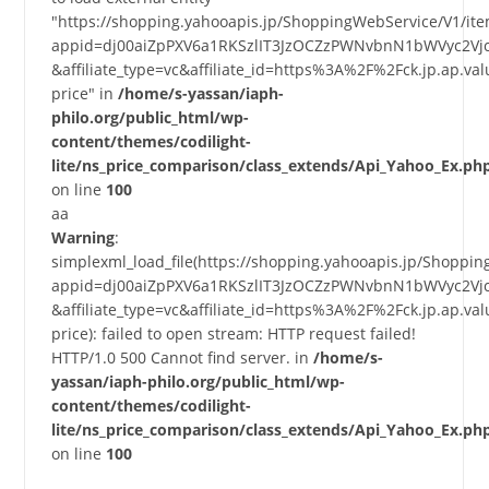
"https://shopping.yahooapis.jp/ShoppingWebService/V1/it
appid=dj00aiZpPXV6a1RKSzlIT3JzOCZzPWNvbnN1bWVyc2Vj
&affiliate_type=vc&affiliate_id=https%3A%2F%2Fck.jp.a
price" in
/home/s-yassan/iaph-
philo.org/public_html/wp-
content/themes/codilight-
lite/ns_price_comparison/class_extends/Api_Yahoo_Ex.ph
on line
100
aa
Warning
:
simplexml_load_file(https://shopping.yahooapis.jp/Shoppi
appid=dj00aiZpPXV6a1RKSzlIT3JzOCZzPWNvbnN1bWVyc2Vj
&affiliate_type=vc&affiliate_id=https%3A%2F%2Fck.jp.a
price): failed to open stream: HTTP request failed!
HTTP/1.0 500 Cannot find server. in
/home/s-
yassan/iaph-philo.org/public_html/wp-
content/themes/codilight-
lite/ns_price_comparison/class_extends/Api_Yahoo_Ex.ph
on line
100