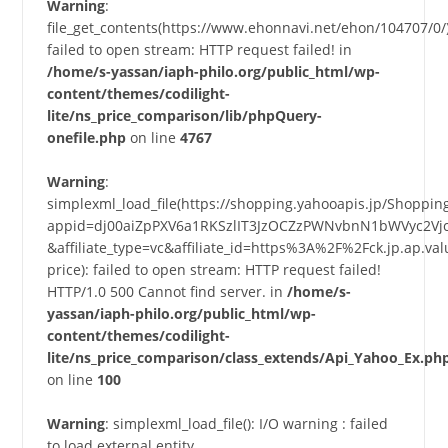
Warning
:
file_get_contents(https://www.ehonnavi.net/ehon/104707/0/)
failed to open stream: HTTP request failed! in
/home/s-yassan/iaph-philo.org/public_html/wp-
content/themes/codilight-
lite/ns_price_comparison/lib/phpQuery-
onefile.php
on line
4767
Warning
:
simplexml_load_file(https://shopping.yahooapis.jp/Shoppi
appid=dj00aiZpPXV6a1RKSzlIT3JzOCZzPWNvbnN1bWVyc2Vj
&affiliate_type=vc&affiliate_id=https%3A%2F%2Fck.jp.a
price): failed to open stream: HTTP request failed!
HTTP/1.0 500 Cannot find server. in
/home/s-
yassan/iaph-philo.org/public_html/wp-
content/themes/codilight-
lite/ns_price_comparison/class_extends/Api_Yahoo_Ex.ph
on line
100
Warning
: simplexml_load_file(): I/O warning : failed
to load external entity