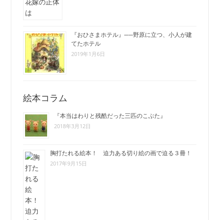
『おひさまホテル』──野原に立つ、小人が建
てたホテル
2019年1月6日
絵本コラム
『本当はわりと残酷だった三匹のこぶた』
2018年3月12日
胸打たれる絵本！ 迫力ある切り絵の画で迫る３冊！
2017年9月15日