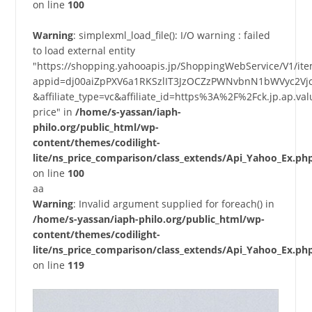
on line
100
Warning
: simplexml_load_file(): I/O warning : failed
to load external entity
"https://shopping.yahooapis.jp/ShoppingWebService/V1/it
appid=dj00aiZpPXV6a1RKSzlIT3JzOCZzPWNvbnN1bWVyc2Vj
&affiliate_type=vc&affiliate_id=https%3A%2F%2Fck.jp.a
price" in
/home/s-yassan/iaph-
philo.org/public_html/wp-
content/themes/codilight-
lite/ns_price_comparison/class_extends/Api_Yahoo_Ex.ph
on line
100
aa
Warning
: Invalid argument supplied for foreach() in
/home/s-yassan/iaph-philo.org/public_html/wp-
content/themes/codilight-
lite/ns_price_comparison/class_extends/Api_Yahoo_Ex.ph
on line
119