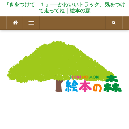
『きをつけて １』──かわいいトラック、気をつけ
て走ってね｜絵本の森
コ
メニュー
ン
テ
ン
ツ
へ
ス
キ
ッ
プ