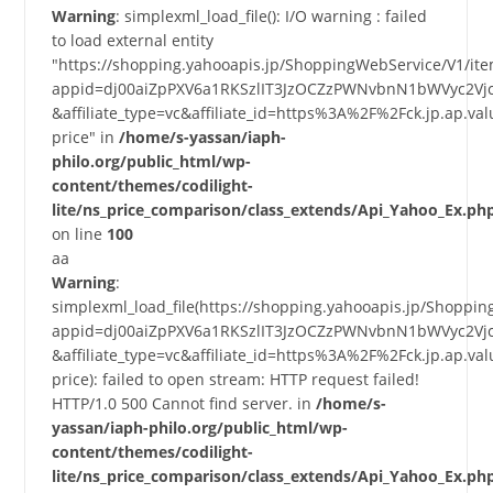
Warning
: simplexml_load_file(): I/O warning : failed
to load external entity
"https://shopping.yahooapis.jp/ShoppingWebService/V1/it
appid=dj00aiZpPXV6a1RKSzlIT3JzOCZzPWNvbnN1bWVyc2Vj
&affiliate_type=vc&affiliate_id=https%3A%2F%2Fck.jp.a
price" in
/home/s-yassan/iaph-
philo.org/public_html/wp-
content/themes/codilight-
lite/ns_price_comparison/class_extends/Api_Yahoo_Ex.ph
on line
100
aa
Warning
:
simplexml_load_file(https://shopping.yahooapis.jp/Shoppi
appid=dj00aiZpPXV6a1RKSzlIT3JzOCZzPWNvbnN1bWVyc2Vj
&affiliate_type=vc&affiliate_id=https%3A%2F%2Fck.jp.a
price): failed to open stream: HTTP request failed!
HTTP/1.0 500 Cannot find server. in
/home/s-
yassan/iaph-philo.org/public_html/wp-
content/themes/codilight-
lite/ns_price_comparison/class_extends/Api_Yahoo_Ex.ph