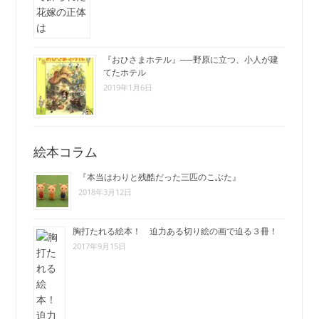
『おひさまホテル』──野原に立つ、小人が建
てたホテル
2019年1月6日
絵本コラム
『本当はわりと残酷だった三匹のこぶた』
2018年3月12日
胸打たれる絵本！ 迫力ある切り絵の画で迫る３冊！
2017年9月15日