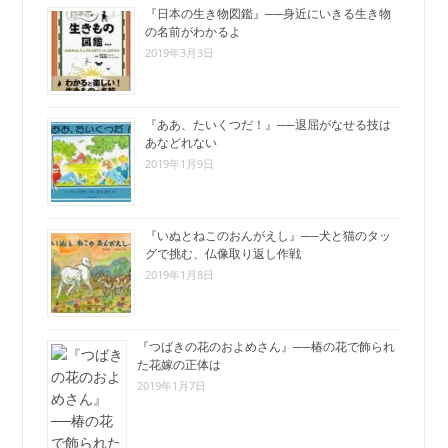
『日本の生き物図鑑』──身近にいきる生き物
の名前がわかるよ
2019年3月3日
『ああ、たいくつだ！』──退屈がなせる技は
あなどれない
2019年1月9日
『いぬとねこのおんがえし』──犬と猫のタッ
グで挑む、仏像取り返し作戦
2019年1月8日
『つばきの花のおよめさん』──椿の花で飾られ
た花嫁の正体は
2019年1月7日