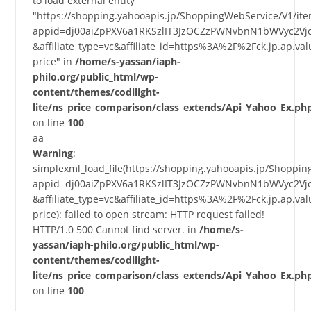
to load external entity
"https://shopping.yahooapis.jp/ShoppingWebService/V1/it
appid=dj00aiZpPXV6a1RKSzlIT3JzOCZzPWNvbnN1bWVyc2Vj
&affiliate_type=vc&affiliate_id=https%3A%2F%2Fck.jp.a
price" in
/home/s-yassan/iaph-
philo.org/public_html/wp-
content/themes/codilight-
lite/ns_price_comparison/class_extends/Api_Yahoo_Ex.ph
on line
100
aa
Warning
:
simplexml_load_file(https://shopping.yahooapis.jp/Shoppi
appid=dj00aiZpPXV6a1RKSzlIT3JzOCZzPWNvbnN1bWVyc2Vj
&affiliate_type=vc&affiliate_id=https%3A%2F%2Fck.jp.a
price): failed to open stream: HTTP request failed!
HTTP/1.0 500 Cannot find server. in
/home/s-
yassan/iaph-philo.org/public_html/wp-
content/themes/codilight-
lite/ns_price_comparison/class_extends/Api_Yahoo_Ex.ph
on line
100