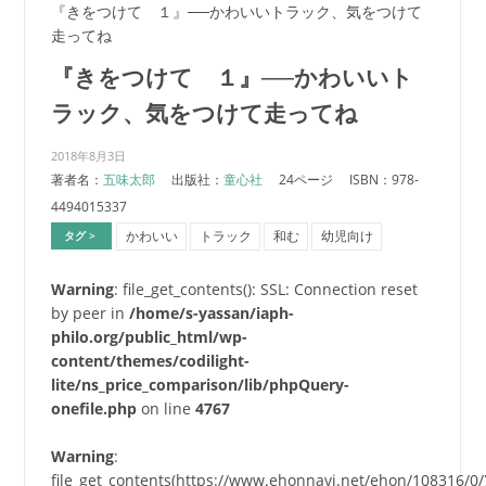
『きをつけて １』──かわいいトラック、気をつけて
走ってね
『きをつけて １』──かわいいト
ラック、気をつけて走ってね
2018年8月3日
著者名：
五味太郎
出版社：
童心社
24ページ
ISBN：978-
4494015337
かわいい
トラック
和む
幼児向け
タグ >
Warning
: file_get_contents(): SSL: Connection reset
by peer in
/home/s-yassan/iaph-
philo.org/public_html/wp-
content/themes/codilight-
lite/ns_price_comparison/lib/phpQuery-
onefile.php
on line
4767
Warning
:
file_get_contents(https://www.ehonnavi.net/ehon/108316/0/)