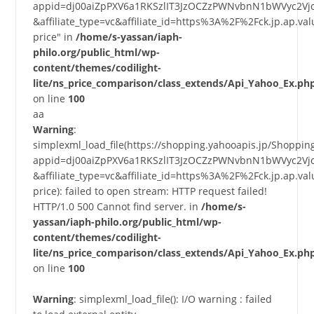
appid=dj00aiZpPXV6a1RKSzlIT3JzOCZzPWNvbnN1bWVyc2Vj
&affiliate_type=vc&affiliate_id=https%3A%2F%2Fck.jp.a
price" in
/home/s-yassan/iaph-
philo.org/public_html/wp-
content/themes/codilight-
lite/ns_price_comparison/class_extends/Api_Yahoo_Ex.ph
on line
100
aa
Warning
:
simplexml_load_file(https://shopping.yahooapis.jp/Shoppi
appid=dj00aiZpPXV6a1RKSzlIT3JzOCZzPWNvbnN1bWVyc2Vj
&affiliate_type=vc&affiliate_id=https%3A%2F%2Fck.jp.a
price): failed to open stream: HTTP request failed!
HTTP/1.0 500 Cannot find server. in
/home/s-
yassan/iaph-philo.org/public_html/wp-
content/themes/codilight-
lite/ns_price_comparison/class_extends/Api_Yahoo_Ex.ph
on line
100
Warning
: simplexml_load_file(): I/O warning : failed