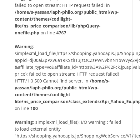
failed to open stream: HTTP request failed! in
/home/s-yassan/iaph-philo.org/public_html/wp-
content/themes/codilight-
lite/ns_price_comparison/lib/phpQuery-
onefile.php
on line
4767
Warning
:
simplexml_load_file(https://shopping.yahooapis.jp/Shoppi
appid=dj00aiZpPXV6a1RKSzlIT3JzOCZzPWNvbnN1bWVyc2Vj
&affiliate_type=vc&affiliate_id=https%3A%2F%2Fck.jp.a
price): failed to open stream: HTTP request failed!
HTTP/1.0 500 Cannot find server. in
/home/s-
yassan/iaph-philo.org/public_html/wp-
content/themes/codilight-
lite/ns_price_comparison/class_extends/Api_Yahoo_Ex.ph
on line
100
Warning
: simplexml_load_file(): I/O warning : failed
to load external entity
"https://shopping.yahooapis.jp/ShoppingWebService/V1/it