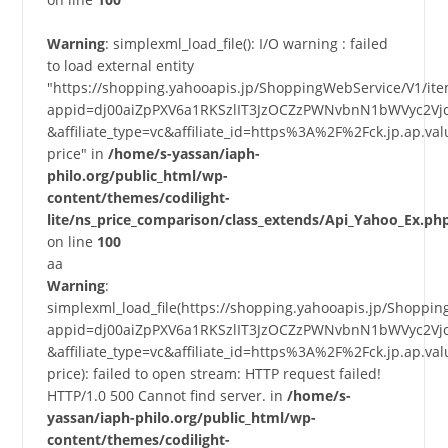
Warning
: simplexml_load_file(): I/O warning : failed
to load external entity
"https://shopping.yahooapis.jp/ShoppingWebService/V1/it
appid=dj00aiZpPXV6a1RKSzlIT3JzOCZzPWNvbnN1bWVyc2Vj
&affiliate_type=vc&affiliate_id=https%3A%2F%2Fck.jp.a
price" in
/home/s-yassan/iaph-
philo.org/public_html/wp-
content/themes/codilight-
lite/ns_price_comparison/class_extends/Api_Yahoo_Ex.ph
on line
100
aa
Warning
:
simplexml_load_file(https://shopping.yahooapis.jp/Shoppi
appid=dj00aiZpPXV6a1RKSzlIT3JzOCZzPWNvbnN1bWVyc2Vj
&affiliate_type=vc&affiliate_id=https%3A%2F%2Fck.jp.a
price): failed to open stream: HTTP request failed!
HTTP/1.0 500 Cannot find server. in
/home/s-
yassan/iaph-philo.org/public_html/wp-
content/themes/codilight-