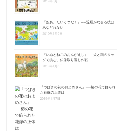
2019年3月3日
『ああ、たいくつだ！』──退屈がなせる技は
あなどれない
2019年1月9日
『いぬとねこのおんがえし』──犬と猫のタッ
グで挑む、仏像取り返し作戦
2019年1月8日
『つばきの花のおよめさん』──椿の花で飾られ
た花嫁の正体は
2019年1月7日