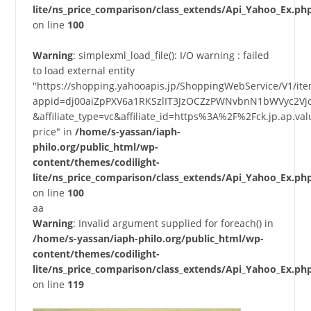
lite/ns_price_comparison/class_extends/Api_Yahoo_Ex.ph
on line
100
Warning
: simplexml_load_file(): I/O warning : failed
to load external entity
"https://shopping.yahooapis.jp/ShoppingWebService/V1/it
appid=dj00aiZpPXV6a1RKSzlIT3JzOCZzPWNvbnN1bWVyc2Vj
&affiliate_type=vc&affiliate_id=https%3A%2F%2Fck.jp.a
price" in
/home/s-yassan/iaph-
philo.org/public_html/wp-
content/themes/codilight-
lite/ns_price_comparison/class_extends/Api_Yahoo_Ex.ph
on line
100
aa
Warning
: Invalid argument supplied for foreach() in
/home/s-yassan/iaph-philo.org/public_html/wp-
content/themes/codilight-
lite/ns_price_comparison/class_extends/Api_Yahoo_Ex.ph
on line
119