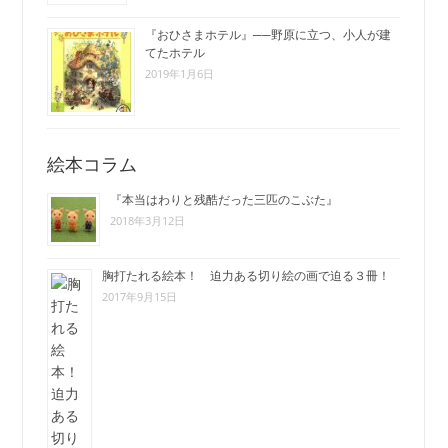
『おひさまホテル』──野原に立つ、小人が建
てたホテル
2019年1月6日
絵本コラム
『本当はわりと残酷だった三匹のこぶた』
2018年3月12日
胸打たれる絵本！ 迫力ある切り絵の画で迫る３冊！
2017年9月15日