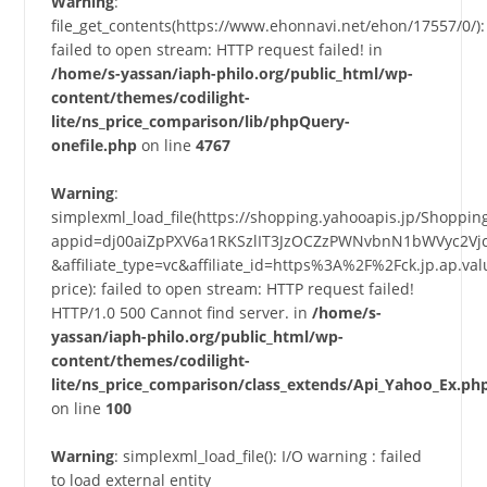
Warning
:
file_get_contents(https://www.ehonnavi.net/ehon/17557/0/):
failed to open stream: HTTP request failed! in
/home/s-yassan/iaph-philo.org/public_html/wp-
content/themes/codilight-
lite/ns_price_comparison/lib/phpQuery-
onefile.php
on line
4767
Warning
:
simplexml_load_file(https://shopping.yahooapis.jp/Shoppi
appid=dj00aiZpPXV6a1RKSzlIT3JzOCZzPWNvbnN1bWVyc2Vj
&affiliate_type=vc&affiliate_id=https%3A%2F%2Fck.jp.a
price): failed to open stream: HTTP request failed!
HTTP/1.0 500 Cannot find server. in
/home/s-
yassan/iaph-philo.org/public_html/wp-
content/themes/codilight-
lite/ns_price_comparison/class_extends/Api_Yahoo_Ex.ph
on line
100
Warning
: simplexml_load_file(): I/O warning : failed
to load external entity