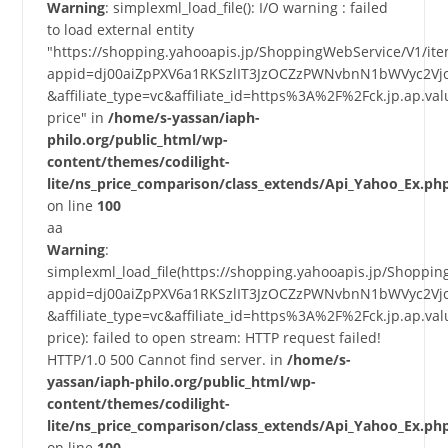
Warning
: simplexml_load_file(): I/O warning : failed
to load external entity
"https://shopping.yahooapis.jp/ShoppingWebService/V1/it
appid=dj00aiZpPXV6a1RKSzlIT3JzOCZzPWNvbnN1bWVyc2Vj
&affiliate_type=vc&affiliate_id=https%3A%2F%2Fck.jp.a
price" in
/home/s-yassan/iaph-
philo.org/public_html/wp-
content/themes/codilight-
lite/ns_price_comparison/class_extends/Api_Yahoo_Ex.ph
on line
100
aa
Warning
:
simplexml_load_file(https://shopping.yahooapis.jp/Shoppi
appid=dj00aiZpPXV6a1RKSzlIT3JzOCZzPWNvbnN1bWVyc2Vj
&affiliate_type=vc&affiliate_id=https%3A%2F%2Fck.jp.a
price): failed to open stream: HTTP request failed!
HTTP/1.0 500 Cannot find server. in
/home/s-
yassan/iaph-philo.org/public_html/wp-
content/themes/codilight-
lite/ns_price_comparison/class_extends/Api_Yahoo_Ex.ph
on line
100