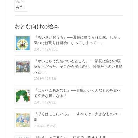
おとな向けの絵本
『ちいさいおうち』──田舎に建てられた家。しかし
気づけば周りは都会になってしまって……。
2018年12月28日
『かいじゅうたちのいるところ』──最初は自分の寝
室からだった。そこから船にのり、怪獣たちのいる島
へと……
2018年12月3日
『はらぺこあおむし』──青虫がいろんなものを食べ
て立派な蝶になる！
2018年12月2日
『ぼくはここにいる』──すべては、大きなものの一
部
2018年9月26日
『ねえしってる？』──絵本で、哲学をする