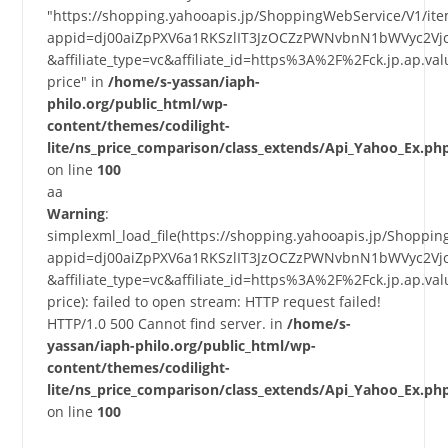
"https://shopping.yahooapis.jp/ShoppingWebService/V1/it
appid=dj00aiZpPXV6a1RKSzlIT3JzOCZzPWNvbnN1bWVyc2Vj
&affiliate_type=vc&affiliate_id=https%3A%2F%2Fck.jp.a
price" in
/home/s-yassan/iaph-
philo.org/public_html/wp-
content/themes/codilight-
lite/ns_price_comparison/class_extends/Api_Yahoo_Ex.ph
on line
100
aa
Warning
:
simplexml_load_file(https://shopping.yahooapis.jp/Shoppi
appid=dj00aiZpPXV6a1RKSzlIT3JzOCZzPWNvbnN1bWVyc2Vj
&affiliate_type=vc&affiliate_id=https%3A%2F%2Fck.jp.a
price): failed to open stream: HTTP request failed!
HTTP/1.0 500 Cannot find server. in
/home/s-
yassan/iaph-philo.org/public_html/wp-
content/themes/codilight-
lite/ns_price_comparison/class_extends/Api_Yahoo_Ex.ph
on line
100