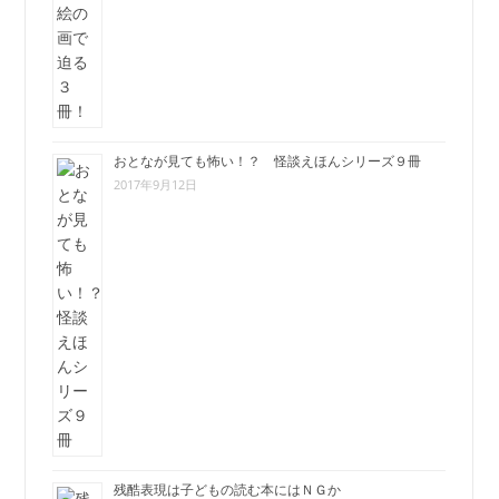
おとなが見ても怖い！？ 怪談えほんシリーズ９冊
2017年9月12日
残酷表現は子どもの読む本にはＮＧか