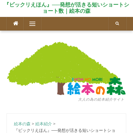
『ビックリえほん』──発想が活きる短いショートシ
ョート数｜絵本の森
コ
メニュー
ン
テ
ン
ツ
へ
ス
キ
ッ
プ
大人の為の絵本紹介サイト
絵本の森
>
絵本紹介
>
『ビックリえほん』──発想が活きる短いショートショ