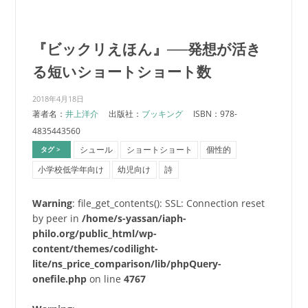
『ビックリえほん』──発想が活き
る短いショートショート数
2018年4月18日
著者名：
井上洋介
出版社：
ブッキング
ISBN：978-
4835443560
シュール
ショートショート
個性的
タグ >
小学校低学年向け
幼児向け
詩
Warning
: file_get_contents(): SSL: Connection reset
by peer in
/home/s-yassan/iaph-
philo.org/public_html/wp-
content/themes/codilight-
lite/ns_price_comparison/lib/phpQuery-
onefile.php
on line
4767