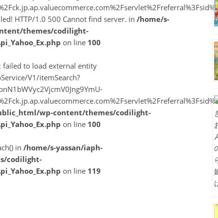
A%2F%2Fck.jp.ap.valuecommerce.com%2Fservlet%2Freferral%3F
ailed! HTTP/1.0 500 Cannot find server. in
/home/s-
ntent/themes/codilight-
Api_Yahoo_Ex.php
on line
100
 failed to load external entity
Service/V1/itemSearch?
vbnN1bWVyc2VjcmV0Jng9YmU-
A%2F%2Fck.jp.ap.valuecommerce.com%2Fservlet%2Freferral%3F
ublic_html/wp-content/themes/codilight-
Api_Yahoo_Ex.php
on line
100
ach() in
/home/s-yassan/iaph-
/codilight-
Api_Yahoo_Ex.php
on line
119