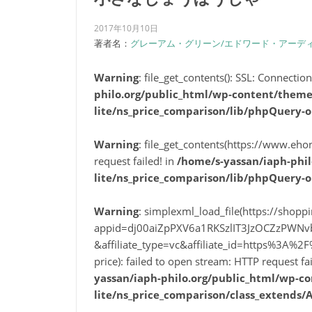
2017年10月10日
著者名：
グレーアム・グリーン/エドワード・アーデ
Warning
: file_get_contents(): SSL: Connectio
philo.org/public_html/wp-content/themes
lite/ns_price_comparison/lib/phpQuery-o
Warning
: file_get_contents(https://www.eho
request failed! in
/home/s-yassan/iaph-phil
lite/ns_price_comparison/lib/phpQuery-o
Warning
: simplexml_load_file(https://shop
appid=dj00aiZpPXV6a1RKSzlIT3JzOCZzPWN
&affiliate_type=vc&affiliate_id=https%3
price): failed to open stream: HTTP request f
yassan/iaph-philo.org/public_html/wp-co
lite/ns_price_comparison/class_extends/