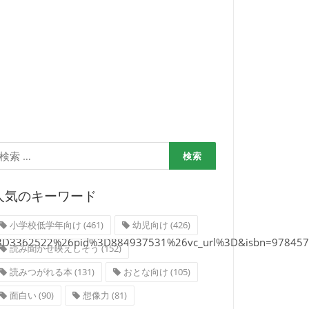
検
:
人気のキーワード
小学校低学年向け
(461)
幼児向け
(426)
sid%3D3362522%26pid%3D884937531%26vc_url%3D&isbn=9784579
読み聞かせ映えしそう
(152)
読みつがれる本
(131)
おとな向け
(105)
面白い
(90)
想像力
(81)