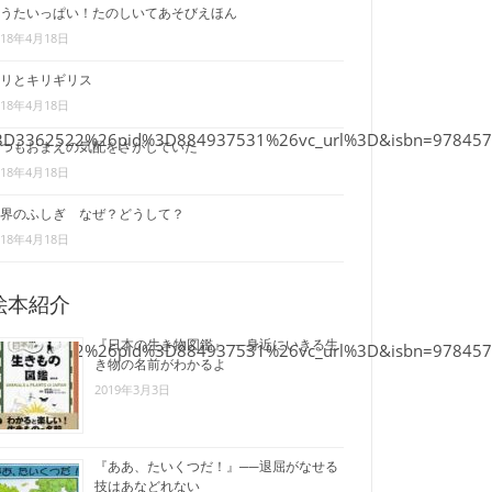
うたいっぱい！たのしいてあそびえほん
018年4月18日
リとキリギリス
018年4月18日
sid%3D3362522%26pid%3D884937531%26vc_url%3D&isbn=9784579
つもおまえの気配をさがしていた
018年4月18日
界のふしぎ なぜ？どうして？
018年4月18日
絵本紹介
『日本の生き物図鑑』──身近にいきる生
sid%3D3362522%26pid%3D884937531%26vc_url%3D&isbn=9784579
き物の名前がわかるよ
2019年3月3日
『ああ、たいくつだ！』──退屈がなせる
技はあなどれない