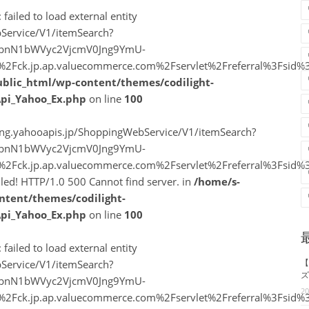
 failed to load external entity
Service/V1/itemSearch?
vbnN1bWVyc2VjcmV0Jng9YmU-
A%2F%2Fck.jp.ap.valuecommerce.com%2Fservlet%2Freferral%3F
ublic_html/wp-content/themes/codilight-
Api_Yahoo_Ex.php
on line
100
ping.yahooapis.jp/ShoppingWebService/V1/itemSearch?
vbnN1bWVyc2VjcmV0Jng9YmU-
A%2F%2Fck.jp.ap.valuecommerce.com%2Fservlet%2Freferral%3F
ailed! HTTP/1.0 500 Cannot find server. in
/home/s-
ntent/themes/codilight-
Api_Yahoo_Ex.php
on line
100
 failed to load external entity
Service/V1/itemSearch?
【
ズ
vbnN1bWVyc2VjcmV0Jng9YmU-
2
A%2F%2Fck.jp.ap.valuecommerce.com%2Fservlet%2Freferral%3F