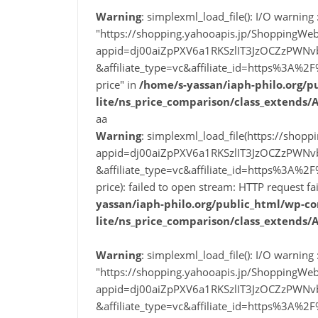
Warning
: simplexml_load_file(): I/O warning :
"https://shopping.yahooapis.jp/ShoppingWeb
appid=dj00aiZpPXV6a1RKSzlIT3JzOCZzPWN
&affiliate_type=vc&affiliate_id=https%3
price" in
/home/s-yassan/iaph-philo.org/p
lite/ns_price_comparison/class_extends/
aa
Warning
: simplexml_load_file(https://shop
appid=dj00aiZpPXV6a1RKSzlIT3JzOCZzPWN
&affiliate_type=vc&affiliate_id=https%3
price): failed to open stream: HTTP request f
yassan/iaph-philo.org/public_html/wp-co
lite/ns_price_comparison/class_extends/
Warning
: simplexml_load_file(): I/O warning :
"https://shopping.yahooapis.jp/ShoppingWeb
appid=dj00aiZpPXV6a1RKSzlIT3JzOCZzPWN
&affiliate_type=vc&affiliate_id=https%3